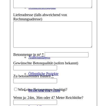
Schlüsselfertigbau
Lieferadresse (falls abweichend von
Rechnungsadresse)
Industrie- und Gewerbebau
Tiefbau
Betonmenge in m³
*
Außenanlagen
Gewünschte Betonqualität (sofern bekannt)
Öffentliche Projekte
Zu betonierendes Bauteil
*
Wird eine Betonpumpe benötigt?
Beton und Recycling
Wenn ja: 24m, 36m oder 47 Meter Reichhöhe?