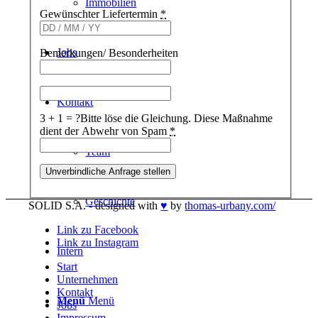
Immobilien
Gewünschter Liefertermin
*
Jobs
Bemerkungen/ Besonderheiten
Kontakt
3 + 1 = ?
Bitte löse die Gleichung. Diese Maßnahme
dient der Abwehr von Spam
*
Team
Geschichte
SOLID S.A. - designed with
♥
by
thomas-urbany.com/
Link zu Facebook
Link zu Instagram
Intern
Start
Unternehmen
Kontakt
Menü
Menü
Jobs
Impressum