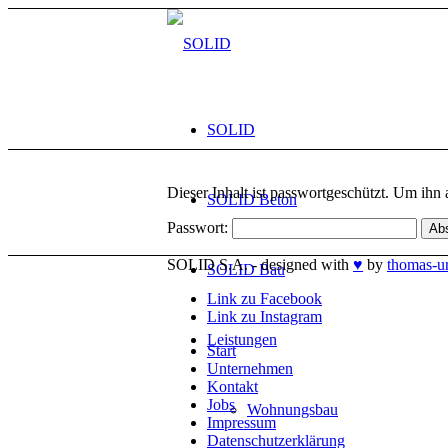
SOLID
Dieser Inhalt ist passwortgeschützt. Um ihn 
SOLID Beton
Passwort:
SOLID S.A. - designed with
♥
by
thomas-u
SOLID Bau
Link zu Facebook
Link zu Instagram
Leistungen
Start
Unternehmen
Kontakt
Jobs
Wohnungsbau
Impressum
Datenschutzerklärung