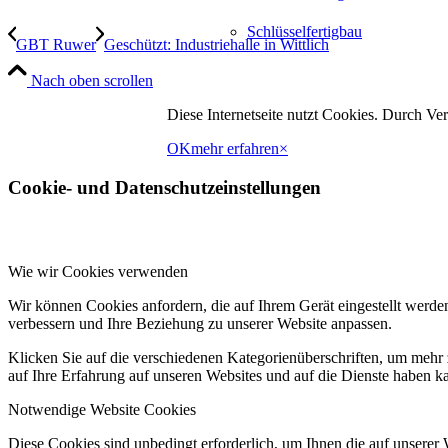
Schlüsselfertigbau
GBT Ruwer
Geschützt: Industriehalle in Wittlich
Nach oben scrollen
Industrie- und Gewerbebau
Diese Internetseite nutzt Cookies. Durch V
OK
mehr erfahren
×
Tiefbau
Cookie- und Datenschutzeinstellungen
Außenanlagen
Wie wir Cookies verwenden
Wir können Cookies anfordern, die auf Ihrem Gerät eingestellt werde
Öffentliche Projekte
verbessern und Ihre Beziehung zu unserer Website anpassen.
Klicken Sie auf die verschiedenen Kategorienüberschriften, um mehr 
auf Ihre Erfahrung auf unseren Websites und auf die Dienste haben k
Beton und Recycling
Notwendige Website Cookies
Diese Cookies sind unbedingt erforderlich, um Ihnen die auf unserer