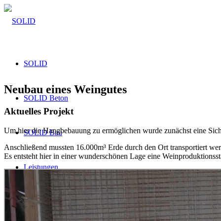
SOLID
Neubau eines Weingutes
SOLID Beton
Aktuelles Projekt
Um hier die Hangbebauung zu ermöglichen wurde zunächst eine Siche
SOLID Bau
Anschließend mussten 16.000m³ Erde durch den Ort transportiert we
Es entsteht hier in einer wunderschönen Lage eine Weinproduktionsstät
Leistungen
Wohnungsbau