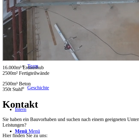
Immobilien
Jobs
Kontakt
Team
16.000m³ Erdaushub
2500m² Fertigteilwände
2500m³ Beton
Geschichte
350t Stahl
Kontakt
Intern
Sie haben ein Bauvorhaben und suchen nach einem geeigneten Untern
Leistungen?
Menü
Menü
Hier finden Sie zu uns: