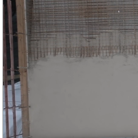
Schlüsselfertigbau
Industrie- und Gewerbebau
Tiefbau
Außenanlagen
Öffentliche Projekte
Beton und Recycling